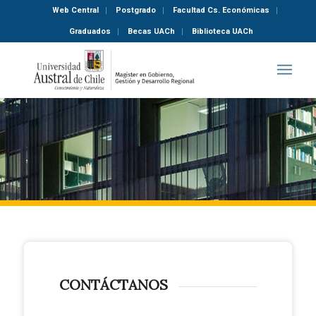
Web Central
Postgrado
Facultad Cs. Económicas
Graduados
Becas UACh
Biblioteca UACh
CONTÁCTANOS