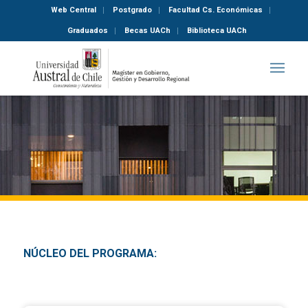
Web Central
Postgrado
Facultad Cs. Económicas
Graduados
Becas UACh
Biblioteca UACh
NÚCLEO DEL PROGRAMA: