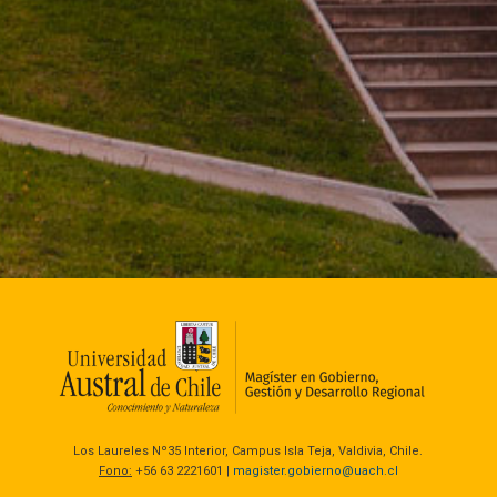
Los Laureles Nº35 Interior, Campus Isla Teja, Valdivia, Chile.
Fono:
+56 63 2221601 |
magister.gobierno@uach.cl